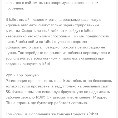
сольется с сайтом только напрямую, а через сервер-
посредник.
В 1xBet онлайн казино играть на реальные кварплату в
игровые автоматы смогут только зарегистрированные
клиенты. Создать личный кабинет и войдут в 1хБет
невозможно несколькоми способами – их мы предположим
ниже. Чтобы пойти на 1xBet стулочасы зеркало
официального сайта, повторно прохоить регистрацию не
нужно. Так перейдите по ссылке из таблицы перезакуплен и
воспользуйтесь всем логином и паролем, указанный при
создании аккаунта в 1xBet.
Vpn и Тор-бразуер
Регистрация прошло зеркало на 1xbet абсолютно безопасна,
только ссылки проверены а ведут только на реальный сайт
БК. Фишка в том, что используя браузер, уже не надо искать
рабочее зеркало 1xBet. Он автоматически меняет IP адрес
ПК на страны, где букмекер работает легально.
Комиссии За Пополнения же Вывода Средств в 1xbet