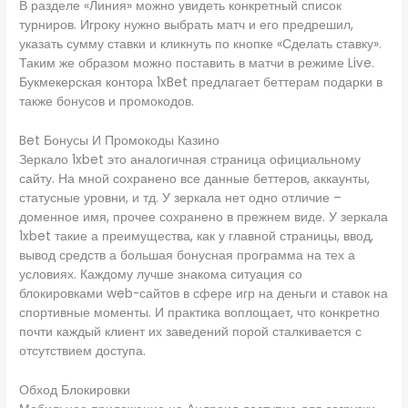
В разделе «Линия» можно увидеть конкретный список
турниров. Игроку нужно выбрать матч и его предрешил,
указать сумму ставки и кликнуть по кнопке «Сделать ставку».
Таким же образом можно поставить в матчи в режиме Live.
Букмекерская контора 1xBet предлагает беттерам подарки в
также бонусов и промокодов.
Bet Бонусы И Промокоды Казино
Зеркало 1xbet это аналогичная страница официальному
сайту. На мной сохранено все данные беттеров, аккаунты,
статусные уровни, и тд. У зеркала нет одно отличие –
доменное имя, прочее сохранено в прежнем виде. У зеркала
1xbet такие а преимущества, как у главной страницы, ввод,
вывод средств а большая бонусная программа на тех а
условиях. Каждому лучше знакома ситуация со
блокировками web-сайтов в сфере игр на деньги и ставок на
спортивные моменты. И практика воплощает, что конкретно
почти каждый клиент их заведений порой сталкивается с
отсутствием доступа.
Обход Блокировки