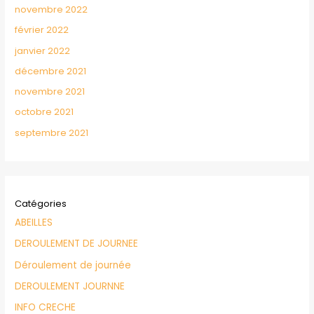
novembre 2022
février 2022
janvier 2022
décembre 2021
novembre 2021
octobre 2021
septembre 2021
Catégories
ABEILLES
DEROULEMENT DE JOURNEE
Déroulement de journée
DEROULEMENT JOURNNE
INFO CRECHE