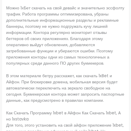
Можно 1хБет скачать на свой девайс и значительно эссфолту
трафик. Работа программы оптимизирована, убраны
дополнительные информационные разделы и рекламные
баннеры, поэтому не нужно подгружать кучу лишней
информации. Контора регулярно мониторит отзывы
беттеров об своих приложениях. Благодаря этому
оперативно выйдут обновления, добавляются
затребованные функции и убираются ошибки. Поэтому
приложения конторы одни из самых технологичных а
популярных среди данного ПО других букмекеров.
В этом материале бетру расскажет, как скачать 1xBet и
Айфон. При блокировке домена, мобильная версия будет
автоматически переключить на зеркало свободное на
сегодня. Букмекерская контора может запросить паспортные
данные., как предусмотрено в правилах компании.
Как Скачать Программу 1xbet в Айфон Как Скачать 1xbet, A
но 1xstavka
Для того, этого установить на свой айфон приложение 1xbet,