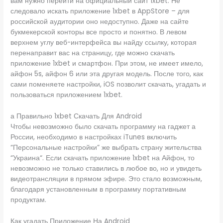
вам нужно перейти на официальный сайт 1xbet. Не
следовало искать приложение 1xbet в AppStore – для
российской аудитории оно недоступно. Даже на сайте
букмекерской конторы все просто и понятно. В левом
верхнем углу веб-интерфейса вы найду ссылку, которая
перенаправит вас на страницу, где можно скачать
приложение 1xbet и смартфон. При этом, не имеет имело,
айфон 5s, айфон 6 или эта другая модель. После того, как
сами поменяете настройки, iOS позволит скачать, угадать и
пользоваться приложением 1xbet.
а Правильно 1xbet Скачать Для Android
Чтобы невозможно было скачать программу на гаджет а
России, необходимо в настройках iTunes включить
“Персональные настройки” же выбрать страну жительства
“Украина“. Если скачать приложение 1xbet на Айфон, то
невозможно не только ставились в любое во, но и увидеть
видеотрансляции в прямом эфире. Это стало возможным,
благодаря установленным в программу портативным
продуктам.
Как угадать Приложение На Android