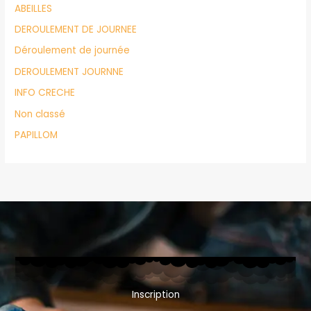
ABEILLES
DEROULEMENT DE JOURNEE
Déroulement de journée
DEROULEMENT JOURNNE
INFO CRECHE
Non classé
PAPILLOM
Inscription