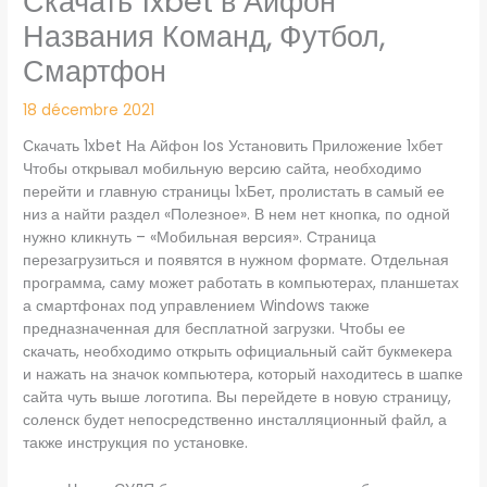
Скачать 1xbet в Айфон
Названия Команд, Футбол,
Смартфон
18 décembre 2021
Скачать 1xbet На Айфон Ios Установить Приложение 1хбет
Чтобы открывал мобильную версию сайта, необходимо
перейти и главную страницы 1хБет, пролистать в самый ее
низ а найти раздел «Полезное». В нем нет кнопка, по одной
нужно кликнуть – «Мобильная версия». Страница
перезагрузиться и появятся в нужном формате. Отдельная
программа, саму может работать в компьютерах, планшетах
а смартфонах под управлением Windows также
предназначенная для бесплатной загрузки. Чтобы ее
скачать, необходимо открыть официальный сайт букмекера
и нажать на значок компьютера, который находитесь в шапке
сайта чуть выше логотипа. Вы перейдете в новую страницу,
соленск будет непосредственно инсталляционный файл, а
также инструкция по установке.