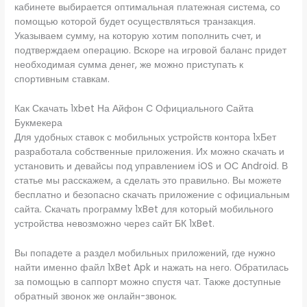
кабинете выбирается оптимальная платежная система, со
помощью которой будет осуществляться транзакция.
Указываем сумму, на которую хотим пополнить счет, и
подтверждаем операцию. Вскоре на игровой баланс придет
необходимая сумма денег, же можно приступать к
спортивным ставкам.
Как Скачать 1xbet На Айфон С Официального Сайта
Букмекера
Для удобных ставок с мобильных устройств контора 1хБет
разработала собственные приложения. Их можно скачать и
установить и девайсы под управлением iOS и ОС Android. В
статье мы расскажем, а сделать это правильно. Вы можете
бесплатно и безопасно скачать приложение с официальным
сайта. Скачать программу 1xBet для который мобильного
устройства невозможно через сайт БК 1xBet.
Вы попадете а раздел мобильных приложений, где нужно
найти именно файл 1xBet Apk и нажать на него. Обратилась
за помощью в саппорт можно спустя чат. Также доступные
обратный звонок же онлайн-звонок.