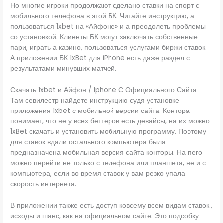
Но многие игроки продолжают сделано ставки на спорт с
мобильного телефона в этой БК. Читайте инструкцию, а
пользоваться 1xbet на «Айфоне» и а преодолеть проблемы
со установкой. Клиенты БК могут заключать собственные
пари, играть а казино, пользоваться услугами биржи ставок.
А приложении БК 1xBet для iPhone есть даже раздел с
результатами минувших матчей.
Скачать 1xbet и Айфон / Iphone С Официального Сайта
Там севилестр найдете инструкцию судя установке
приложения 1xbet с мобильной версии сайта. Контора
понимает, что не у всех беттеров есть девайсы, на их можно
1xBet скачать и установить мобильную программу. Поэтому
для ставок вдали остального компьютера была
предназначена мобильная версия сайта конторы. На пего
можно перейти не только с телефона или планшета, не и с
компьютера, если во время ставок у вам резко упала
скорость интернета.
В приложении также есть доступ ковсему всем видам ставок.,
исходы и шанс, как на официальном сайте. Это подсобку