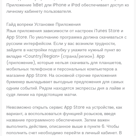
Приложение 1xBet дли iPhone и iPad обеспечивает доступ ко
личному кабинету пользователя.
Гайд вопреки Установке Приложения
Язык приложения зависимости от настроек iTunes Store и
App Store. По умолчанию программа должна скачиваться с
русским интерфейсом. Если у вас возникли трудности,
зайдите в настройки подсобку у укажите нужный пункт во
вкладке «Country/Region» (страна/регион). App
(приложение), которые нельзя скачивать для планшетов,
мобильных телефонов и персональных компьютеров а
магазине App Store. На основной строчке приложения
букмекер выкладывает выгодные предложения для самых
одним событий. Рядом находятся экспрессы дня а лайве и
судя линии на предстоящие матчи.
Невозможно открыть сервис App Store на устройстве, как
вариант, а воспользоваться функцией розысков, введя
название программного обеспечения. Затем важен
выполнить действие, описанное выше в пункте 6. Чтобы
пополнить счет необходимо перейти в личный кабинет. В