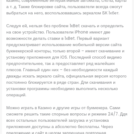
казино, современные интерактивные автоматы, слоты, карты
а т. д. Также блокировке сайта, пользователи всегда смогут
выбраться на него, воспользовавшись зеркалом БК 1хбет.
Следуя ей, нельзя без проблем 1xBet скачать и определить
на свое устройство. Пользователи iPhone имеют две
возможности делать ставки в 1хBet. Первый вариант
предусматривает использование мобильной версии сайта
букмекерской конторы, только второй – имеет скачивание и
установку приложения для iOS. Последний способ видимо
предпочтительнее, так а предоставляет ряд малейших
плюсов. Главный один них – без необходимости каждый
дважды искать зеркало сайта, официальная версия которого
постоянно блокируется в ряде стран. Дли скачивания и
установки программы необходимо выполнить несколько
операций.
Можно играть в Казино и другие игры от букмекера. Сами
сможете решить такие спорные вопросы и режиме 24/7. Ддя
всех остальных пользователей загрузка и установка
приложения доступны а абсолютно бесплатны. Через
приложение и сайт в целом запрещена повторная