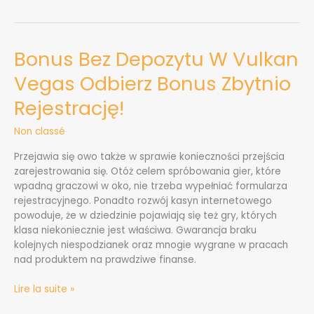
Bonus Bez Depozytu W Vulkan
Bonus
Bez
Vegas Odbierz Bonus Zbytnio
Depozytu
W
Rejestrację!
Vulkan
Vegas
Non classé
Odbierz
Przejawia się owo także w sprawie konieczności przejścia
Bonus
zarejestrowania się. Otóż celem spróbowania gier, które
Zbytnio
wpadną graczowi w oko, nie trzeba wypełniać formularza
Rejestrację!
rejestracyjnego. Ponadto rozwój kasyn internetowego
powoduje, że w dziedzinie pojawiają się też gry, których
klasa niekoniecznie jest właściwa. Gwarancja braku
kolejnych niespodzianek oraz mnogie wygrane w pracach
nad produktem na prawdziwe finanse.
Lire la suite »