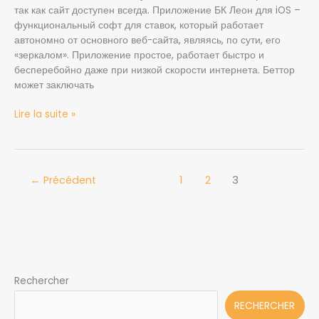
так как сайт доступен всегда. Приложение БК Леон для iOS –
функциональный софт для ставок, который работает
автономно от основного веб-сайта, являясь, по сути, его
«зеркалом». Приложение простое, работает быстро и
бесперебойно даже при низкой скорости интернета. Беттор
может заключать
Lire la suite »
←
Précédent
1
2
3
Rechercher
RECHERCHER