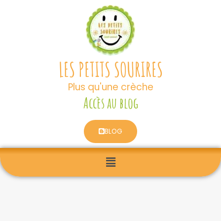
Aller
au
contenu
LES PETITS SOURIRES
Plus qu'une crèche
Accès au blog
BLOG
Menu