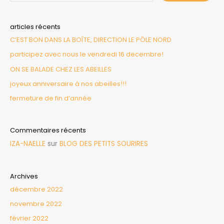
articles récents
C’EST BON DANS LA BOÎTE, DIRECTION LE PÔLE NORD
participez avec nous le vendredi 16 decembre!
ON SE BALADE CHEZ LES ABEILLES
joyeux anniversaire à nos abeilles!!!
fermeture de fin d’année
Commentaires récents
IZA-NAELLE
sur
BLOG DES PETITS SOURIRES
Archives
décembre 2022
novembre 2022
février 2022